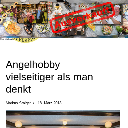
Fischessen 2026
Das beliebte und bekannte Fischessen des
Angelsportvereine Honhardt e.V. findet dieses
Jahr am Samstag, den 24.10.2026 in der
Sandberghalle in Honhardt statt.
Das Fischessen ist bereits ausverlauft!
Sie können sich mit Hilfe des "Benachrichtigen
Sie mich!" Buttons im Bestellformular in eine
Warteliste eintragen, sollten noch Karten
verfügbar werden, erhalten Sie eine
Benachrichtigung.
Wir wünschen allen Gästen einen schönen und
unterhaltsamen Abend!
Hier klicken für mehr Info!
Angelhobby
vielseitiger als man
denkt
Markus Staiger
18. März 2018