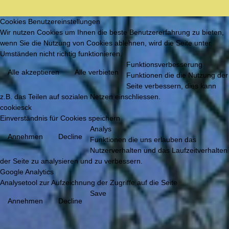
Cookies Benutzereinstellungen
Wir nutzen Cookies um Ihnen die beste Benutzererfahrung zu bieten,
wenn Sie die Nutzung von Cookies ablehnen, wird die Seite unter
Umständen nicht richtig funktionieren.
Funktionsverbesserung
Alle akzeptieren
Alle verbieten
Funktionen die die Nutzung der
Seite verbessern, dies kann
z.B. das Teilen auf sozialen Netzen einschliessen.
cookiesck
Einverständnis für Cookies speichern
Analys
Annehmen
Decline
Funktionen die uns erlauben das
Nutzerverhalten und das Laufzeitverhalten
der Seite zu analysieren und zu verbessern.
Google Analytics
Analysetool zur Aufzeichnung der Zugriffe auf die Seite
Save
Annehmen
Decline