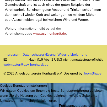
Gemeinschaft und ist auch eines der guten Beispiele der
Vereinsarbeit. Bei einem guten Vesper und Trinken schöpft man
dann schnell wieder Kraft und weiter geht es mit dem Mähen
oder Ausschneiden, egal bei welchem Wind und Wetter.
Weitere Informationen gibt es auf der
Vereinshomepage
www.asv-honhardt.de
.
Impressum
Datenschutzerklärung
Widerrufsbelehrung
Nach §19 Abs. 1 UStG nicht umsatzsteuerpflichtig
webmaster@asv-honhardt.de
© 2026 Angelsportverein Honhardt e.V. Designed by
JoomShaper
Cookies Benutzereinstellungen
Wir nutzen Cookies um Ihnen die beste Benutzererfahrung zu bieten,
wenn Sie die Nutzung von Cookies ablehnen, wird die Seite unter
Umständen nicht richtig funktionieren.
Funktionsverbesserung