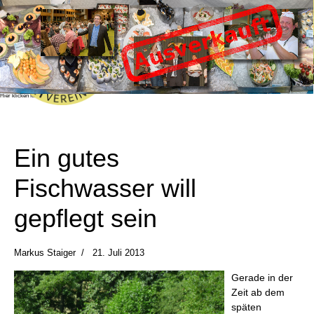
Fischessen 2026
Das beliebte und bekannte Fischessen des
Angelsportvereine Honhardt e.V. findet dieses
Jahr am Samstag, den 24.10.2026 in der
Sandberghalle in Honhardt statt.
Das Fischessen ist bereits ausverlauft!
Sie können sich mit Hilfe des "Benachrichtigen
Sie mich!" Buttons im Bestellformular in eine
Warteliste eintragen, sollten noch Karten
verfügbar werden, erhalten Sie eine
Benachrichtigung.
Wir wünschen allen Gästen einen schönen und
unterhaltsamen Abend!
Hier klicken für mehr Info!
Ein gutes
Fischwasser will
gepflegt sein
Markus Staiger
21. Juli 2013
Gerade in der
Zeit ab dem
späten