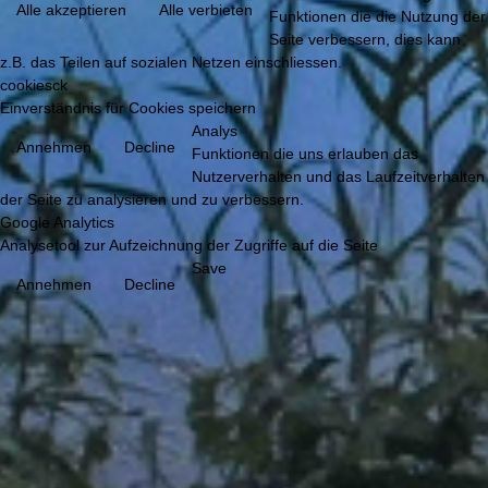
Alle akzeptieren
Alle verbieten
Funktionen die die Nutzung der
Seite verbessern, dies kann
z.B. das Teilen auf sozialen Netzen einschliessen.
cookiesck
Einverständnis für Cookies speichern
Analys
Annehmen
Decline
Funktionen die uns erlauben das
Nutzerverhalten und das Laufzeitverhalten
der Seite zu analysieren und zu verbessern.
Google Analytics
Analysetool zur Aufzeichnung der Zugriffe auf die Seite
Save
Annehmen
Decline