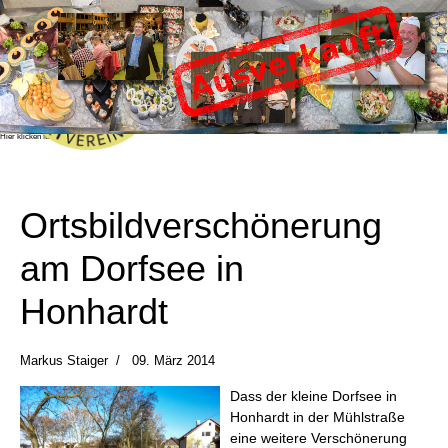
Fischessen 2026
Das beliebte und bekannte Fischessen des
Angelsportvereine Honhardt e.V. findet dieses
Jahr am Samstag, den 24.10.2026 in der
Sandberghalle in Honhardt statt.
Das Fischessen ist bereits ausverlauft!
Sie können sich mit Hilfe des "Benachrichtigen
Sie mich!" Buttons im Bestellformular in eine
Warteliste eintragen, sollten noch Karten
verfügbar werden, erhalten Sie eine
Benachrichtigung.
Wir wünschen allen Gästen einen schönen und
unterhaltsamen Abend!
Hier klicken für mehr Info!
Ortsbildverschönerung
am Dorfsee in
Honhardt
Markus Staiger
09. März 2014
Dass der kleine Dorfsee in
Honhardt in der Mühlstraße
eine weitere Verschönerung