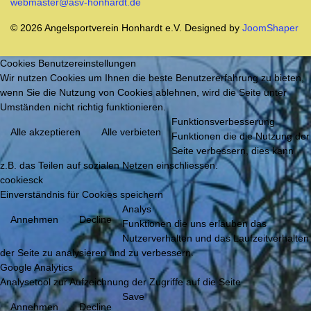
webmaster@asv-honhardt.de
© 2026 Angelsportverein Honhardt e.V. Designed by
JoomShaper
Cookies Benutzereinstellungen
Wir nutzen Cookies um Ihnen die beste Benutzererfahrung zu bieten,
wenn Sie die Nutzung von Cookies ablehnen, wird die Seite unter
Umständen nicht richtig funktionieren.
Funktionsverbesserung
Alle akzeptieren
Alle verbieten
Funktionen die die Nutzung der
Seite verbessern, dies kann
z.B. das Teilen auf sozialen Netzen einschliessen.
cookiesck
Einverständnis für Cookies speichern
Analys
Annehmen
Decline
Funktionen die uns erlauben das
Nutzerverhalten und das Laufzeitverhalten
der Seite zu analysieren und zu verbessern.
Google Analytics
Analysetool zur Aufzeichnung der Zugriffe auf die Seite
Save
Annehmen
Decline