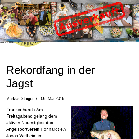
Fischessen 2026
Das beliebte und bekannte Fischessen des
Angelsportvereine Honhardt e.V. findet dieses
Jahr am Samstag, den 24.10.2026 in der
Sandberghalle in Honhardt statt.
Das Fischessen ist bereits ausverlauft!
Sie können sich mit Hilfe des "Benachrichtigen
Sie mich!" Buttons im Bestellformular in eine
Warteliste eintragen, sollten noch Karten
verfügbar werden, erhalten Sie eine
Benachrichtigung.
Wir wünschen allen Gästen einen schönen und
unterhaltsamen Abend!
Hier klicken für mehr Info!
Rekordfang in der
Jagst
Markus Staiger
06. Mai 2019
Frankenhardt / Am
Freitagabend gelang dem
aktiven Neumitglied des
Angelsportverein Honhardt e.V.
Jonas Wirtheim im