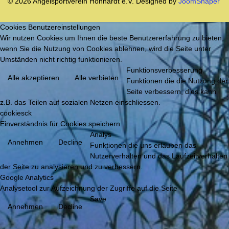
© 2026 Angelsportverein Honhardt e.V. Designed by
JoomShaper
Cookies Benutzereinstellungen
Wir nutzen Cookies um Ihnen die beste Benutzererfahrung zu bieten,
wenn Sie die Nutzung von Cookies ablehnen, wird die Seite unter
Umständen nicht richtig funktionieren.
Funktionsverbesserung
Alle akzeptieren
Alle verbieten
Funktionen die die Nutzung der
Seite verbessern, dies kann
z.B. das Teilen auf sozialen Netzen einschliessen.
cookiesck
Einverständnis für Cookies speichern
Analys
Annehmen
Decline
Funktionen die uns erlauben das
Nutzerverhalten und das Laufzeitverhalten
der Seite zu analysieren und zu verbessern.
Google Analytics
Analysetool zur Aufzeichnung der Zugriffe auf die Seite
Save
Annehmen
Decline