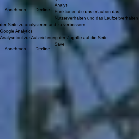
Analys
Annehmen
Decline
Funktionen die uns erlauben das
Nutzerverhalten und das Laufzeitverhalten
der Seite zu analysieren und zu verbessern.
Google Analytics
Analysetool zur Aufzeichnung der Zugriffe auf die Seite
Save
Annehmen
Decline