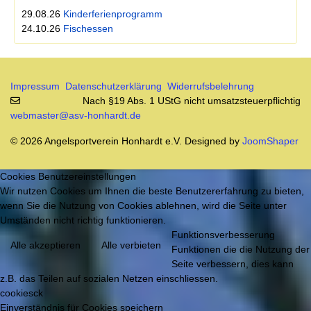
29.08.26
Kinderferienprogramm
24.10.26
Fischessen
Impressum
Datenschutzerklärung
Widerrufsbelehrung
Nach §19 Abs. 1 UStG nicht umsatzsteuerpflichtig
webmaster@asv-honhardt.de
© 2026 Angelsportverein Honhardt e.V. Designed by
JoomShaper
Cookies Benutzereinstellungen
Wir nutzen Cookies um Ihnen die beste Benutzererfahrung zu bieten,
wenn Sie die Nutzung von Cookies ablehnen, wird die Seite unter
Umständen nicht richtig funktionieren.
Funktionsverbesserung
Alle akzeptieren
Alle verbieten
Funktionen die die Nutzung der
Seite verbessern, dies kann
z.B. das Teilen auf sozialen Netzen einschliessen.
cookiesck
Einverständnis für Cookies speichern