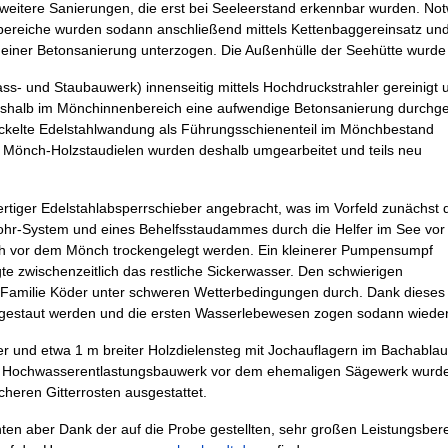
itere Sanierungen, die erst bei Seeleerstand erkennbar wurden. No
rbereiche wurden sodann anschließend mittels Kettenbaggereinsatz u
einer Betonsanierung unterzogen. Die Außenhülle der Seehütte wurde 
- und Staubauwerk) innenseitig mittels Hochdruckstrahler gereinigt 
weshalb im Mönchinnenbereich eine aufwendige Betonsanierung durchge
ckelte Edelstahlwandung als Führungsschienenteil im Mönchbestand
e Mönch-Holzstaudielen wurden deshalb umgearbeitet und teils neu
tiger Edelstahlabsperrschieber angebracht, was im Vorfeld zunächst 
Rohr-System und eines Behelfsstaudammes durch die Helfer im See vo
ich vor dem Mönch trockengelegt werden. Ein kleinerer Pumpensumpf
 zwischenzeitlich das restliche Sickerwasser. Den schwierigen
d Familie Köder unter schweren Wetterbedingungen durch. Dank dieses
ngestaut werden und die ersten Wasserlebewesen zogen sodann wieder
nd etwa 1 m breiter Holzdielensteg mit Jochauflagern im Bachablauf 
 Hochwasserentlastungsbauwerk vor dem ehemaligen Sägewerk wurde e
heren Gitterrosten ausgestattet.
n aber Dank der auf die Probe gestellten, sehr großen Leistungsbereit