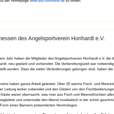
d auf der Homepage
www.asv-honhardt.de
zu finden.
hessen des Angelsportverein Honhardt e.V.
nem Jahr haben die Mitglieder des Angelsportverein Honhardt e.V. die 
rdt, neu geplant und vorbereitet. Die Vorbereitungszeit war notwendig
tellt wurden. Dass die vielen Veränderungen gelungen sind, haben die
eins haben ganze Arbeit geleistet. Über 20 warme Fisch- und Meeres
er Leitung lecker zubereitet und den Gästen von den Fischbedienungen
le Gäste waren überrascht, was man aus Fisch und Meeresfrüchten alle
 begleitete und untermalte den Abend musikalisch in der schön geschm
 Form eines Banners präsentierten Vereinslogos.