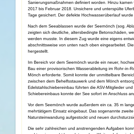
Sanierungsmaßnahmen definiert worden. Hinzu kamen we
2017 bis Februar 2018. Unsichere und unterspülte Ufe
Tage gesichert. Der defekte Hochwasserüberlauf wurde 
Nach dem Seeablassen wurde der Seemönch (sog. Ablass
zeigten sich deutliche, altersbedingte Betonschäden, 
werden musste. In diesem Zug wurde eine eigens entwi
abschnittsweise von unten nach oben eingearbeitet. Di
hergestellt.
Im Bereich vor dem Seemönch wurde ein neuer, hochwer
Bau einer provisorischen Wasserableitung im Rohr-in-
Mönch erforderte. Somit konnte der unmittelbare Bere
zwischen dem Behelfsstauwerk und dem Mönch entsorgte
Edelstahlschiebereinbau führten die ASV-Mitglieder un
Schiebereinbaus konnte der See sofort im Anschluss a
Vor dem Seemönch wurde außerdem ein ca. 35 m langer u
mehrtätigem Einsatz eingebaut. Das sogenannte zweite
Natursteinwandung aufgestockt und neuen durchsturzsic
Die sehr zahlreichen und anstrengenden Aufgaben konnte