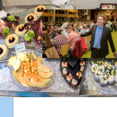
Fischessen 2026
Das beliebte und bekannte Fischessen des Angelsportvereine
Honhardt e.V. findet dieses Jahr am Samstag, den 24.10.2026 in der
Sandberghalle in Honhardt statt.
Das Fischessen ist bereits ausverlauft!
Sie können sich mit Hilfe des "Benachrichtigen Sie mich!" Buttons im
Bestellformular in eine Warteliste eintragen, sollten noch Karten
verfügbar werden, erhalten Sie eine Benachrichtigung.
Wir wünschen allen Gästen einen schönen und unterhaltsamen
Abend!
Hier klicken für mehr Info!