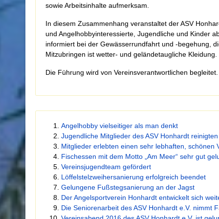
sowie Arbeitsinhalte aufmerksam.
In diesem Zusammenhang veranstaltet der ASV Honhardt 
und Angelhobbyinteressierte, Jugendliche und Kinder ab 
informiert bei der Gewässerrundfahrt und -begehung, di
Mitzubringen ist wetter- und geländetaugliche Kleidung.
Die Führung wird von Vereinsverantwortlichen begleitet.
Angelhobby vielseitiger als man denkt
Jugendliche Mitglieder des ASV Honhardt reinigte
Mitglieder erlebten einen sehr lebhaften, schöne
Fischessen mit dem Motto „Am Meer“ sehr gut ge
Vereinsjugendteam gefördert
Löffelstelzweihersanierung erfolgreich beendet
Gelungene Fußstegsanierung an der Jagst
Der Angelsportverein Honhardt entwickelt sich weit
Die Seniorenarbeit des ASV Honhardt e.V. nimmt Fa
Vereinsabend 2016 des ASV Honhardt e.V. ist gel