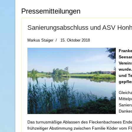
Pressemitteilungen
Sanierungsabschluss und ASV Honh
Markus Staiger
15. Oktober 2018
Franke
Seesan
Verein
wurde.
und Te
gepfle
Gleich
Mittel
Sanier
Dankes
Das turnusmäßige Ablassen des Fleckenbachsees Ende
frühzeitiger Abstimmung zwischen Familie Köder vom F