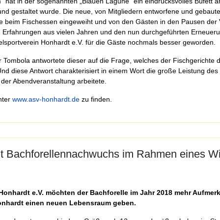
“ hat in der sogenannten „Blauen Lagune“ ein eindrucksvolles Büfett a
und gestaltet wurde. Die neue, von Mitgliedern entworfene und gebaut
de beim Fischessen eingeweiht und von den Gästen in den Pausen der 
n Erfahrungen aus vielen Jahren und den nun durchgeführten Erneuerun
elsportverein Honhardt e.V. für die Gäste nochmals besser geworden.
 Tombola antwortete dieser auf die Frage, welches der Fischgerichte
nd diese Antwort charakterisiert in einem Wort die große Leistung de
 der Abendveranstaltung arbeitete.
nter
www.asv-honhardt.de
zu finden.
it Bachforellennachwuchs im Rahmen eines Wi
 Honhardt e.V. möchten der Bachforelle im Jahr 2018 mehr Aufmer
nhardt einen neuen Lebensraum geben.