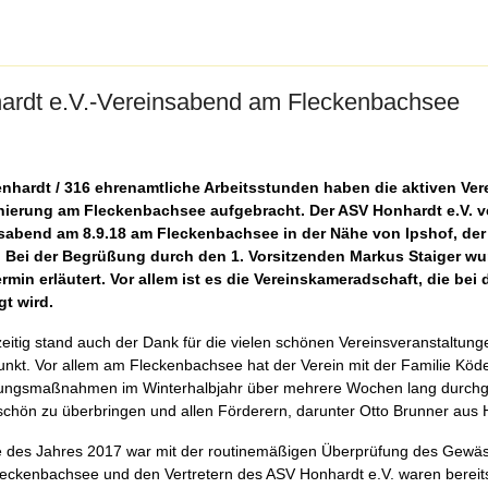
ardt e.V.-Vereinsabend am Fleckenbachsee
nhardt / 316 ehrenamtliche Arbeitsstunden haben die aktiven Vere
ierung am Fleckenbachsee aufgebracht. Der ASV Honhardt e.V. ve
sabend am 8.9.18 am Fleckenbachsee in der Nähe von Ipshof, de
 Bei der Begrüßung durch den 1. Vorsitzenden Markus Staiger wur
rmin erläutert. Vor allem ist es die Vereinskameradschaft, die bei
gt wird.
zeitig stand auch der Dank für die vielen schönen Vereinsveranstaltu
punkt. Vor allem am Fleckenbachsee hat der Verein mit der Familie Köde
ungsmaßnahmen im Winterhalbjahr über mehrere Wochen lang durchgefü
chön zu überbringen und allen Förderern, darunter Otto Brunner aus Ho
 des Jahres 2017 war mit der routinemäßigen Überprüfung des Gewä
leckenbachsee und den Vertretern des ASV Honhardt e.V. waren bereit