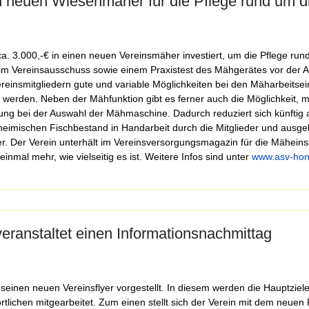
en neuen Wiesenmäher für die Pflege rund um 
ca. 3.000,-€ in einen neuen Vereinsmäher investiert, um die Pflege ru
m Vereinsausschuss sowie einem Praxistest des Mähgerätes vor der A
ereinsmitgliedern gute und variable Möglichkeiten bei den Mäharbeits
werden. Neben der Mähfunktion gibt es ferner auch die Möglichkeit, m
tung bei der Auswahl der Mähmaschine. Dadurch reduziert sich künftig
heimischen Fischbestand in Handarbeit durch die Mitglieder und ausg
sser. Der Verein unterhält im Vereinsversorgungsmagazin für die Mähe
inmal mehr, wie vielseitig es ist. Weitere Infos sind unter
www.asv-hon
eranstaltet einen Informationsnachmittag
seinen neuen Vereinsflyer vorgestellt. In diesem werden die Hauptziele
lichen mitgearbeitet. Zum einen stellt sich der Verein mit dem neuen