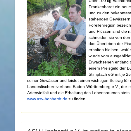
Über 100 kg Bachforel
Frankenhardt ein neue
und zu den bekannteste
stehenden Gewässern m
Forellenregion bezeic
und Flüssen sind die 
schneiden sie von den
das Überleben der Fis
erhalten bleiben, wof
wurde vom ausgebilde
Erwachsenen entlang 
einem Preisgeld der B
Stimpfach eG mit je 25
seiner Gewässer und leistet einen wichtigen Beitrag für d
Landesfischereiverband Baden-Württemberg e.V., der mit
Artenvielfalt und die Erhaltung des Lebensraumes stets
www.asv-honhardt.de
zu finden.