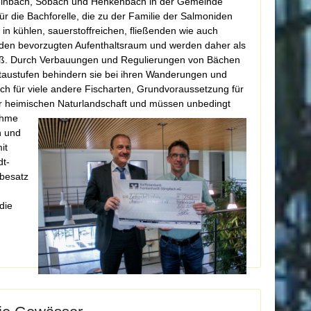
teinbach, Sobach und Henkenbach in der Gemeinde
 die Bachforelle, die zu der Familie der Salmoniden
in kühlen, sauerstoffreichen, fließenden wie auch
 den bevorzugten Aufenthaltsraum und werden daher als
groß. Durch Verbauungen und Regulierungen von Bächen
Staustufen behindern sie bei ihren Wanderungen und
h für viele andere Fischarten, Grundvoraussetzung für
er heimischen
Naturlandschaft und müssen unbedingt
ahme
n und
it
dt-
hbesatz
die