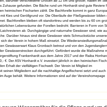
len, darunter verschiedene Größen ab 12 cm und größer, haben im S
s Zuhause gefunden. Die Bäche rund um Honhardt sind gute Reviere für
n heimischen Fischarten zählt. Die Bachforelle kommt in ganz Europa 
it Kies und Geröllgrund vor. Die Oberläufe der Fließgewässer bilden
hnet. Bachforellen bleiben oft standorttreu und werden bis zu 60 cm 
natürlichen Lebensräume der Forellen bedroht. Barrieren in Form von 
 Laichrevieren ab. Durchgängige und naturnahe Gewässer sind, wie auc
che. Darüber hinaus sind diese Gewässer stets Schmuckstücke unser
ür sich der Verein in hohem Maß einsetzt. Die Wiederansiedlungsmaßn
ten Gewässerwart Klaus Gronbach betreut und von den Jugendangler
der Gewässerstrecken durchgeführt. Gefördert wurde die Maßnahme m
ürgerstiftung Frankenhardt aus dem Jahre 2017 und der Raiba Honhar
0,- €. Der ASV Honhardt e.V. investiert jährlich in den heimischen Fisc
en Erhalt der vielfältigen Fischwelt. Der Verein ist Mitglied im
 seinen Mitgliedern auf die nachhaltige Angelfischerei setzt und auch 
 im Auge behält. Weitere Informationen sind auf der Vereinshomepage